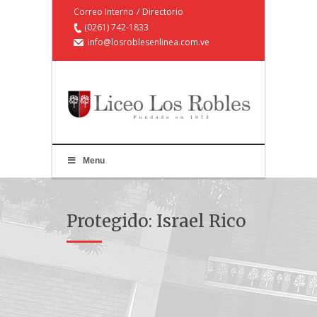
Correo Interno
/
Directorio
(0261) 742-1833
info@losroblesenlinea.com.ve
Menu
Protegido: Israel Rico