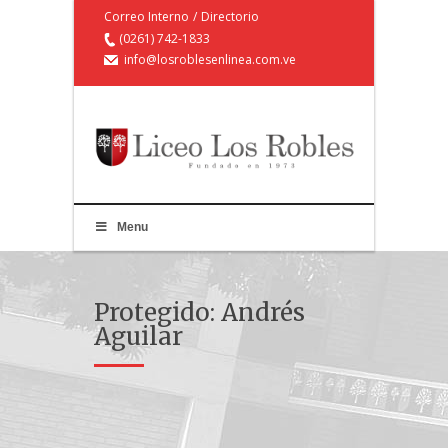
Correo Interno
/
Directorio
(0261) 742-1833
info@losroblesenlinea.com.ve
Menu
Protegido: Andrés
Aguilar